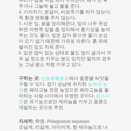
뿌리가 찜통 처럼 되니 주의한다. 해가 진 후
주거나 그늘에 놓고 물을 준다.
4. 가지치기, 분갈이, 비료주기를 하지 않는다.
즉 환경 변화를 주지 않는다.
5. 시든 잎, 꽃을 정리해준다. 잎이 너무 무성
하면 아랫쪽 잎을 좀 정리해서 통기성을 높여
주는 것도 좋다. 잎은 잡아 뜯으면 줄기 손상
이 오기 쉽기 때문에 가위로 자른다. 흙 위에
떨어진 잎도 치워 준다.
6. 잎은 많이 없는 상태로 물도 많이 굶겨서 겨
우 살 정도로 키우는 분도 있지만 필자의 경우
는 그냥 평소 처럼 키우고 있다.
구하는 곳
:
신농화훼종묘
에서 품종별 씨앗을
구할 수 있다. 경기 성남에 위치한
농부네 농
장
은 페라고늄 전문 농장으로 페라고늄을 좋
아하는 사람 사이에서 유명한 곳이다.
핍스시
즌
은 유기농으로만 제라늄을 키우고 품종도
개발하는 곳으로 추천.
자세히
: 학명- Pelargonium inquinans
조날계, 리갈계, 아이비계, 향 제라늄으로 나