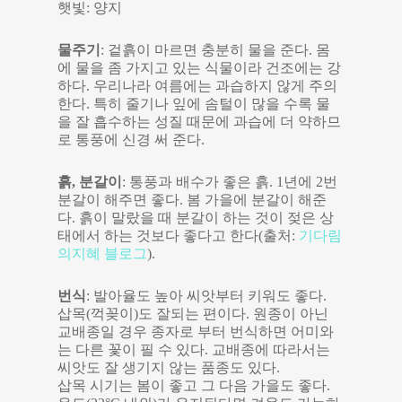
햇빛: 양지
물주기
: 겉흙이 마르면 충분히 물을 준다. 몸
에 물을 좀 가지고 있는 식물이라 건조에는 강
하다. 우리나라 여름에는 과습하지 않게 주의
한다. 특히 줄기나 잎에 솜털이 많을 수록 물
을 잘 흡수하는 성질 때문에 과습에 더 약하므
로 통풍에 신경 써 준다.
흙, 분갈이
: 통풍과 배수가 좋은 흙. 1년에 2번
분갈이 해주면 좋다. 봄 가을에 분갈이 해준
다. 흙이 말랐을 때 분갈이 하는 것이 젖은 상
태에서 하는 것보다 좋다고 한다(출처:
기다림
의지혜 블로그
).
번식
: 발아율도 높아 씨앗부터 키워도 좋다.
삽목(꺽꽂이)도 잘되는 편이다. 원종이 아닌
교배종일 경우 종자로 부터 번식하면 어미와
는 다른 꽃이 필 수 있다. 교배종에 따라서는
씨앗도 잘 생기지 않는 품종도 있다.
삽목 시기는 봄이 좋고 그 다음 가을도 좋다.