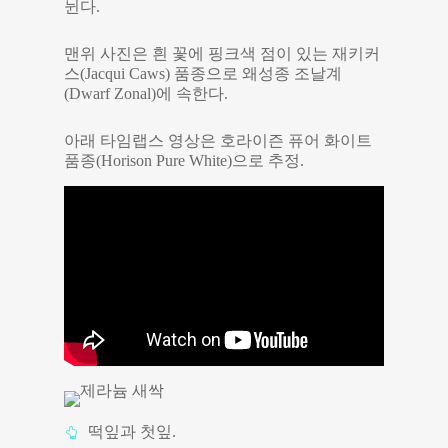
뉜다.
맨위 사진은 흰 꽃에 핑크색 점이 있는 재키커
스(Jacqui Caws) 품종으로 왜성종 조날계
(Dwarf Zonal)에 속한다.
아래 타임랩스 영상은 호라이즌 퓨어 화이트
품종(Horison Pure White)으로 추정.
떡잎과 첫잎.