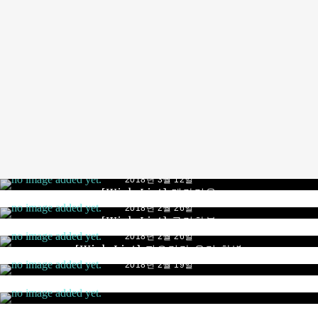
[wish list] 살 예정인 식물
2018년 6월 23일
자동으로 물주고 빛 쪼여주고 환기도 시켜주는 스마트화
분 – 블룸엔진
By
schema
2018년 3월 12일
[Wish List] 테라리움
By
schema
2018년 2월 26일
[Wish List] 구리화분
By
schema
2018년 2월 26일
[Wish List] 피오리라 유리 화병
By
schema
2018년 2월 19일
By
schema