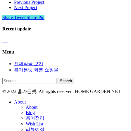
Previous Project
Next Project
Share
Tweet
Share
Pin
Recent update
Menu
전체식물 보기
홈가든넷 화분 쇼핑몰
Search
© 2023 홈가든넷. All rights reserved. HOME GARDEN NET
About
About
Blog
용어정리
Wish List
리뷰예정