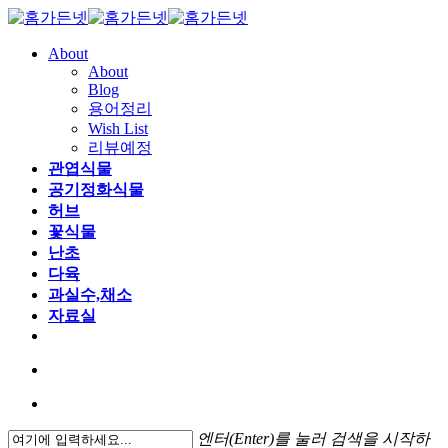
About
About
Blog
용어정리
Wish List
리뷰예정
관엽식물
공기정화식물
허브
꽃식물
난초
다육
과실수,채소
자료실
엔터(Enter)를 눌러 검색을 시작하