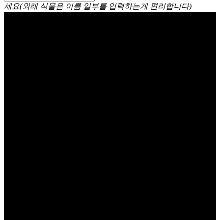
세요(외래 식물은 이름 일부를 입력하는게 편리합니다)
보로니아 피나타 (보르니아 피
나타) Boronia pinnata