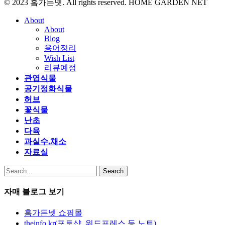
© 2023 홈가든넷. All rights reserved. HOME GARDEN NET
About
About
Blog
용어정리
Wish List
리뷰예정
관엽식물
공기정화식물
허브
꽃식물
난초
다육
과실수,채소
자료실
Search
자매 블로그 보기
홈가든넷 쇼핑몰
theinfo.kr(포토샵, 워드프레스 등 노트)