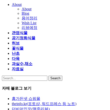
About
About
Blog
용어정리
Wish List
리뷰예정
관엽식물
공기정화식물
허브
꽃식물
난초
다육
과실수,채소
자료실
Search
자매 블로그 보기
홈가든넷 쇼핑몰
theinfo.kr(포토샵, 워드프레스 등 노트)
더비어인포(맥주리뷰)