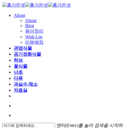
About
About
Blog
용어정리
Wish List
리뷰예정
관엽식물
공기정화식물
허브
꽃식물
난초
다육
과실수,채소
자료실
엔터(Enter)를 눌러 검색을 시작하