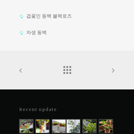
겹꽃인 동백 블랙로즈
자생 동백
Recent update