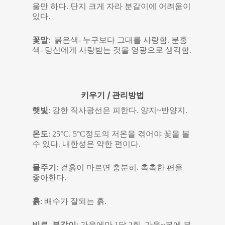
울만 하다. 단지 크게 자라 분갈이에 어려움이
있다.
꽃말
: 붉은색- 누구보다 그대를 사랑함. 분홍
색- 당신에게 사랑받는 것을 영광으로 생각함.
키우기 / 관리방법
햇빛
: 강한 직사광선은 피한다. 양지~반양지.
온도
: 25°C. 5°C정도의 저온을 겪어야 꽃을 볼
수 있다. 내한성은 약한 편이다.
물주기
: 겉흙이 마르면 충분히. 촉촉한 편을
좋아한다.
흙
: 배수가 잘되는 흙.
비료, 분갈이
: 가을에만 1달 2회. 가을~봄에 분