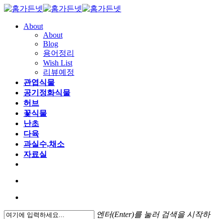
About
About
Blog
용어정리
Wish List
리뷰예정
관엽식물
공기정화식물
허브
꽃식물
난초
다육
과실수,채소
자료실
엔터(Enter)를 눌러 검색을 시작하