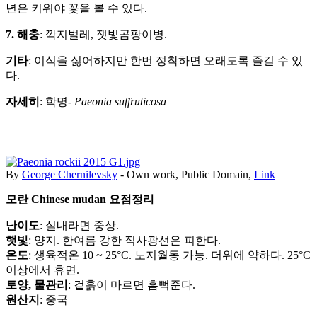
년은 키워야 꽃을 볼 수 있다.
7. 해충
: 깍지벌레, 잿빛곰팡이병.
기타
: 이식을 싫어하지만 한번 정착하면 오래도록 즐길 수 있
다.
자세히
: 학명-
Paeonia suffruticosa
By
George Chernilevsky
-
Own work
, Public Domain,
Link
모란 Chinese mudan 요점정리
난이도
: 실내라면 중상.
햇빛
: 양지. 한여름 강한 직사광선은 피한다.
온도
: 생육적온 10 ~ 25°C. 노지월동 가능. 더위에 약하다. 25°C
이상에서 휴면.
토양, 물관리
: 겉흙이 마르면 흠뻑준다.
원산지
: 중국