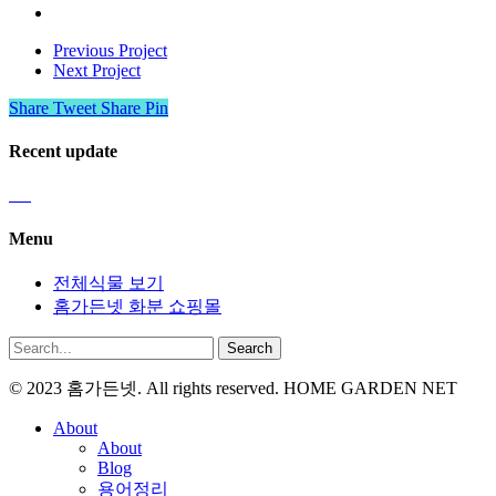
Previous Project
Next Project
Share
Tweet
Share
Pin
Recent update
Menu
전체식물 보기
홈가든넷 화분 쇼핑몰
Search
© 2023 홈가든넷. All rights reserved. HOME GARDEN NET
About
About
Blog
용어정리