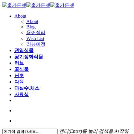
About
About
Blog
용어정리
Wish List
리뷰예정
관엽식물
공기정화식물
허브
꽃식물
난초
다육
과실수,채소
자료실
엔터(Enter)를 눌러 검색을 시작하