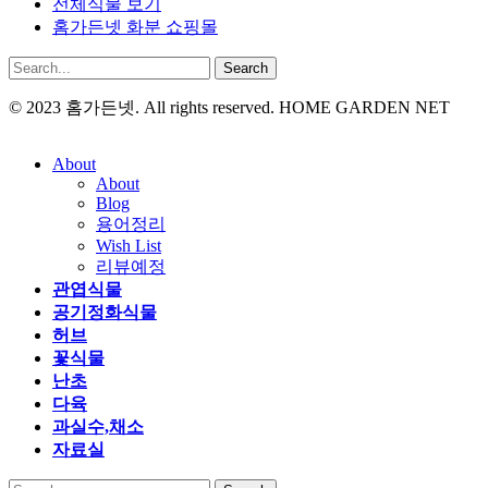
전체식물 보기
홈가든넷 화분 쇼핑몰
Search
© 2023 홈가든넷. All rights reserved. HOME GARDEN NET
About
About
Blog
용어정리
Wish List
리뷰예정
관엽식물
공기정화식물
허브
꽃식물
난초
다육
과실수,채소
자료실