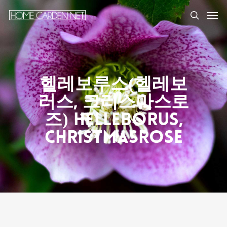
헬레보루스(헬레보
러스, 크리스마스로
즈) Helleborus,
Christmasrose