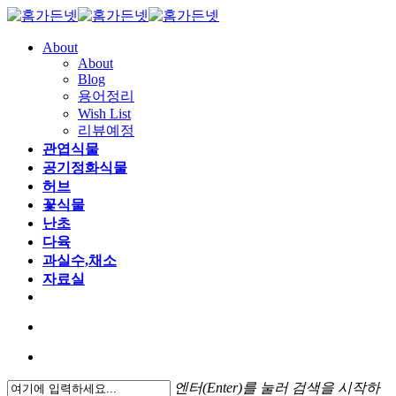
About
About
Blog
용어정리
Wish List
리뷰예정
관엽식물
공기정화식물
허브
꽃식물
난초
다육
과실수,채소
자료실
엔터(Enter)를 눌러 검색을 시작하