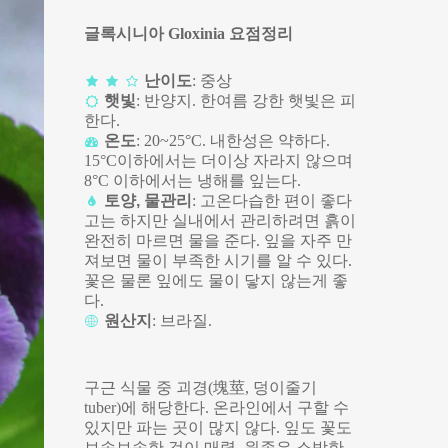
글록시니아 Gloxinia 요점정리
난이도
: 중상
햇빛
: 반양지. 한여름 강한 햇빛은 피
한다.
온도
: 20~25°C. 내한성은 약하다.
15°C이하에서는 더이상 자라지 않으며
8°C 이하에서는 냉해를 잎는다.
토양, 물관리
: 고온다습한 편이 좋다
고는 하지만 실내에서 관리하려면 흙이
완전히 마르면 물을 준다. 잎을 자주 만
져보면 물이 부족한 시기를 알 수 있다.
꽃은 물론 잎에도 물이 닿지 않는게 좋
다.
원산지
: 브라질.
구근 식물 중 괴경(塊莖, 덩이줄기
tuber)에 해당한다. 온라인에서 구할 수
있지만 파는 곳이 많지 않다. 잎도 꽃도
보송보송한 것이 매력. 원종은 소박한