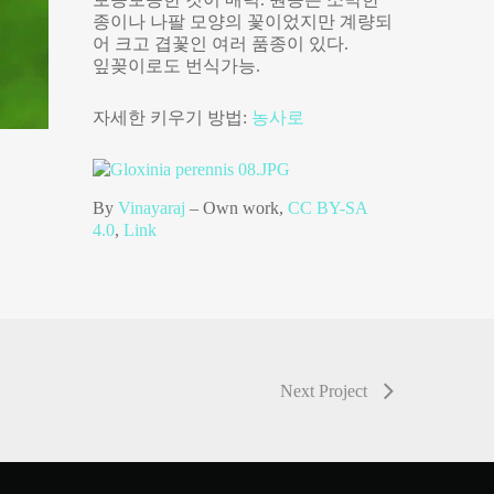
종이나 나팔 모양의 꽃이었지만 계량되
어 크고 겹꽃인 여러 품종이 있다.
잎꽂이로도 번식가능.
자세한 키우기 방법:
농사로
By
Vinayaraj
–
Own work
,
CC BY-SA
4.0
,
Link
Next Project