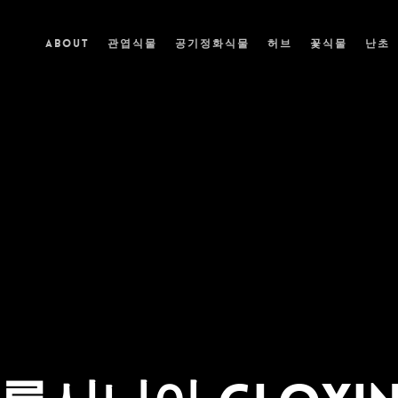
ABOUT
관엽식물
공기정화식물
허브
꽃식물
난초