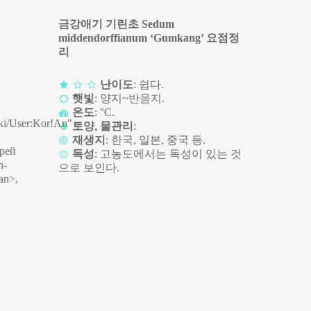
금강애기 기린초 Sedum
middendorffianum ‘Gumkang’ 요점정
리
난이도
: 쉽다.
햇빛
: 양지~반음지.
온도
: °C.
ki/User:Kor!An"
토양, 물관리
:
재생지
: 한국, 일본, 중국 등.
дрей
독성
: 고농도에서는 독성이 있는 것
n-
으로 보인다.
an>,