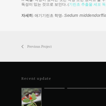
독성이 있는 것으로 보인다. (
기린초 추출물 세포 
Sedum middendorff
자세히
: 애기기린초 학명-
Previous Project
Recent update