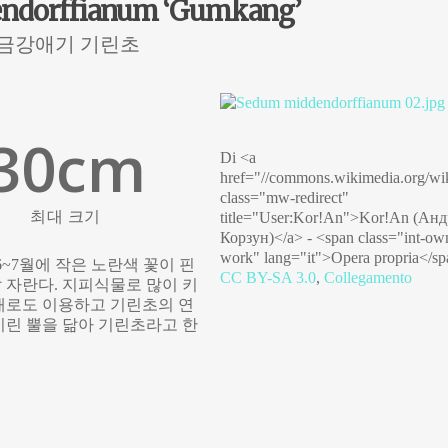
ndorffianum ‘Gumkang’
금강애기 기린초
30
cm
Di <a
href="//commons.wikimedia.org/wi
class="mw-redirect"
최대 크기
title="User:Kor!An">Kor!An (Ан
Корзун)</a> - <span class="int-ow
work" lang="it">Opera propria</sp
6~7월에 작은 노란색 꽃이 핀
CC BY-SA 3.0
,
Collegamento
잘 자란다. 지피식물로 많이 키
재로도 이용하고 기린초의 연
 기린 뿔을 닮아 기린초라고 한