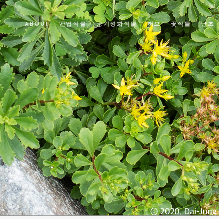
ABOUT
관엽식물
공기정화식물
허브
꽃식물
난초