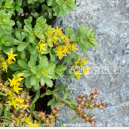
다육
과실수,채소
자료실