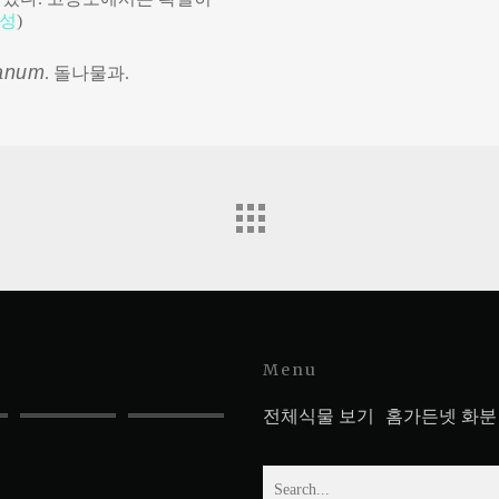
독성
)
ianum
. 돌나물과.
Menu
전체식물 보기
홈가든넷 화분