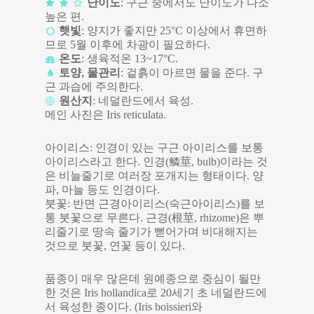
난이도
: 구근 중에서도 난이도가 다소
높은 편.
햇빛
: 양지가 좋지만 25°C 이상에서 휴면하
므로 5월 이후에 차광이 필요하다.
온도
: 생육적온 13~17°C.
토양, 물관리
: 겉흙이 마르면 물을 준다. 구
근 과습에 주의한다.
원산지
: 네덜란드에서 육성.
메인 사진은 Iris reticulata.
아이리스: 인경이 있는 구근 아이리스를 보통
아이리스라고 한다. 인경(鱗莖, bulb)이라는 것
은 비늘줄기로 여러장 포개지는 형태이다. 양
파, 마늘 등도 인경이다.
붓꽃: 반면 근경아이리스(숙근아이리스)를 보
통 붓꽃으로 무른다. 근경(根莖, rhizome)은 뿌
리줄기로 땅속 줄기가 뻗어가며 비대해지는
것으로 붓꽃, 연꽃 등이 있다.
품종이 매우 많은데 원예종으로 중심이 될만
한 것은 Iris hollandica로 20세기 초 네덜란드에
서 육성한 종이다. (Iris boissieri와