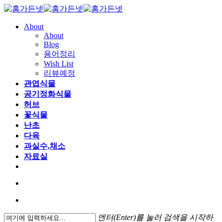
About
About
Blog
용어정리
Wish List
리뷰예정
관엽식물
공기정화식물
허브
꽃식물
난초
다육
과실수,채소
자료실
엔터(Enter)를 눌러 검색을 시작하