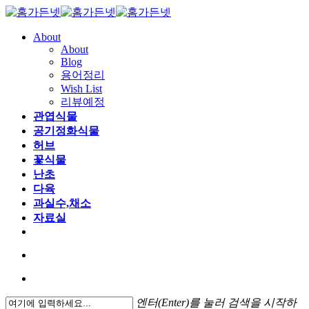
About
About
Blog
용어정리
Wish List
리뷰예정
관엽식물
공기정화식물
허브
꽃식물
난초
다육
과실수,채소
자료실
엔터(Enter)를 눌러 검색을 시작하