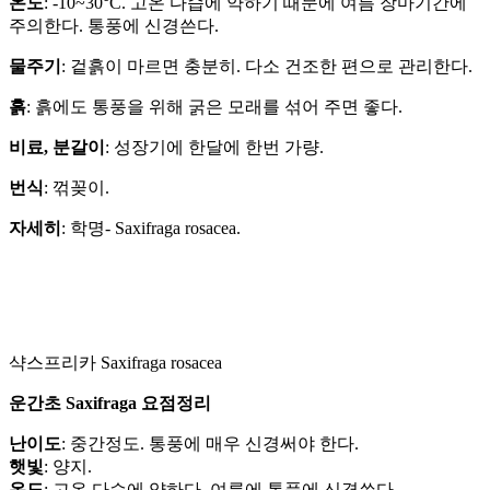
온도
: -10~30°C. 고온 다습에 약하기 때문에 여름 장마기간에
주의한다. 통풍에 신경쓴다.
물주기
: 겉흙이 마르면 충분히. 다소 건조한 편으로 관리한다.
흙
: 흙에도 통풍을 위해 굵은 모래를 섞어 주면 좋다.
비료, 분갈이
: 성장기에 한달에 한번 가량.
번식
: 꺾꽂이.
자세히
: 학명- Saxifraga rosacea.
샥스프리카 Saxifraga rosacea
운간초 Saxifraga 요점정리
난이도
: 중간정도. 통풍에 매우 신경써야 한다.
햇빛
: 양지.
온도
: 고온 다습에 약하다. 여름에 통풍에 신경쓴다.