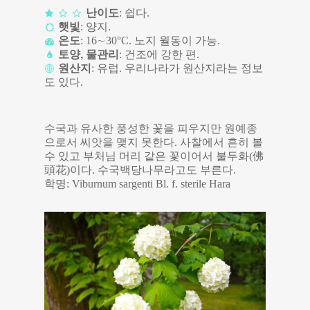
난이도
: 쉽다.
햇빛
: 양지.
온도
: 16∼30°C. 노지 월동이 가능.
토양, 물관리
: 건조에 강한 편.
원산지
: 유럽. 우리나라가 원산지라는 정보
도 있다.
수국과 유사한 풍성한 꽃을 피우지만 원예종
으로서 씨앗을 맺지 못한다. 사찰에서 흔히 볼
수 있고 부처님 머리 같은 꽃이어서 불두화(佛
頭花)이다. 수국백당나무라고도 부른다.
학명: Viburnum sargenti Bl. f. sterile Hara