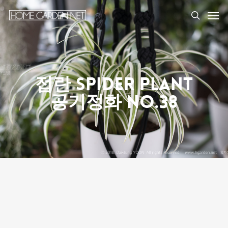
접란 Spider Plant
공기정화 No.38