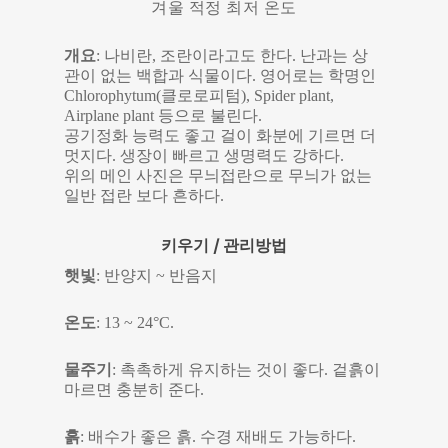
겨울 적정 최저 온도
개요
: 나비란, 조란이라고도 한다. 난과는 상
관이 없는 백합과 식물이다. 영어로는 학명인
Chlorophytum(클로로피텀), Spider plant,
Airplane plant 등으로 불린다.
공기정화 능력도 좋고 걸이 화분에 기르면 더
멋지다. 생장이 빠르고 생명력도 강하다.
위의 메인 사진은 무늬접란으로 무늬가 없는
일반 접란 보다 흔하다.
키우기 / 관리방법
햇빛
: 반양지 ~ 반음지
온도
: 13 ~ 24°C.
물주기
: 촉촉하게 유지하는 것이 좋다. 겉흙이
마르면 충분히 준다.
흙
: 배수가 좋은 흙. 수경 재배도 가능하다.