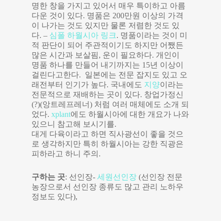
명한 창을 가지고 있어서 매우 특이하고 아름
다운 것이 있다. 명품은 200만원 이상의 가격
이 나가는 것도 있지만 물론 저렴한 것도 있
다. –
심폴 하월시아 링크
. 명품이라는 것이 미
적 판단이 되어 주관적이기도 하지만 어쨌든
많은 시간과 보살핌, 운이 필요하다. 개인이
명품 하나를 만들어 내기까지는 15년 이상이
걸린다고한다. 일본에는 전문 잡지도 있고 오
래전부터 인기가 높다. 국내에도
지양
이라는
전문적으로 재배하는 곳이 있다. 창업가정신
(?)(앙트레프레너) 처럼 여러 매체에도 소개 되
었다.
xplant
에도 하월시아에 대한 개요가 나와
있으니 참고해 보시기를.
대게 다육이라고 하면 직사광선이 좋을 것으
로 생각하지만 특히 하월시아는 강한 직광은
피하라고 하니 주의.
구하는 곳
: 선인장-
세원선인장
(선인장 전문
농장으로서 선인장 종류도 많고 관리 노하우
정보도 있다),