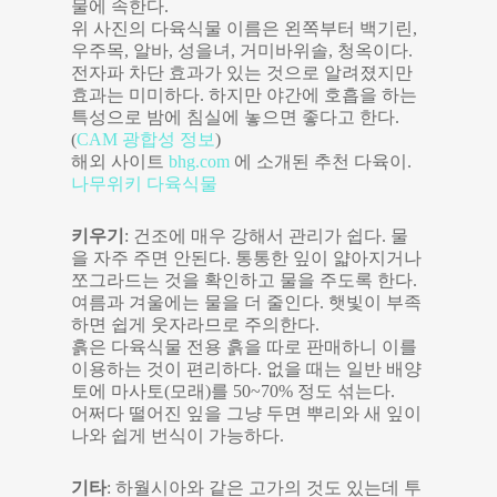
물에 속한다.
위 사진의 다육식물 이름은 왼쪽부터 백기린,
우주목, 알바, 성을녀, 거미바위솔, 청옥이다.
전자파 차단 효과가 있는 것으로 알려졌지만
효과는 미미하다. 하지만 야간에 호흡을 하는
특성으로 밤에 침실에 놓으면 좋다고 한다.
(
CAM 광합성 정보
)
해외 사이트
bhg.com
에 소개된 추천 다육이.
나무위키 다육식물
키우기
: 건조에 매우 강해서 관리가 쉽다. 물
을 자주 주면 안된다. 통통한 잎이 얇아지거나
쪼그라드는 것을 확인하고 물을 주도록 한다.
여름과 겨울에는 물을 더 줄인다. 햇빛이 부족
하면 쉽게 웃자라므로 주의한다.
흙은 다육식물 전용 흙을 따로 판매하니 이를
이용하는 것이 편리하다. 없을 때는 일반 배양
토에 마사토(모래)를 50~70% 정도 섞는다.
어쩌다 떨어진 잎을 그냥 두면 뿌리와 새 잎이
나와 쉽게 번식이 가능하다.
기타
: 하월시아와 같은 고가의 것도 있는데 투