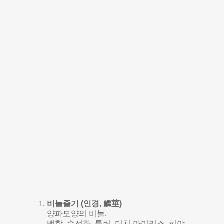
비늘줄기 (인경, 鱗莖)
양파모양의 비늘.
백합, 수선화, 튤립, 더치 아이리스, 히야