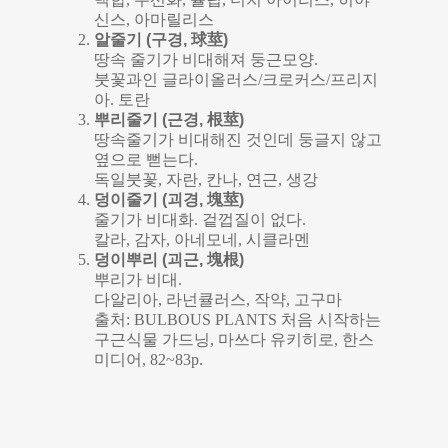
신스, 아마릴리스
알줄기 (구경, 球莖)
땅속 줄기가 비대해져 둥근모양.
붓꽃과인 글라이올러스/크로커스/프리지
아. 토란
뿌리줄기 (근경, 根莖)
땅속줄기가 비대해진 것인데 둥글지 않고
옆으로 뻗는다.
독일붓꽃, 자란, 칸나, 연근, 생강
덩이줄기 (괴경, 塊莖)
줄기가 비대화. 겉껍질이 없다.
칼라, 감자, 아네모네, 시클라멘
덩이뿌리 (괴근, 塊根)
뿌리가 비대.
다알리아, 라넌큘러스, 작약, 고구마
출처: BULBOUS PLANTS 처음 시작하는
구근식물 가드닝, 마쓰다 유키히로, 한스
미디어, 82~83p.