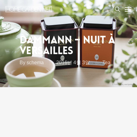
DAMMANN – NUIT À
VERSAILLES
By
schema
2016년 4월 3일
Tea