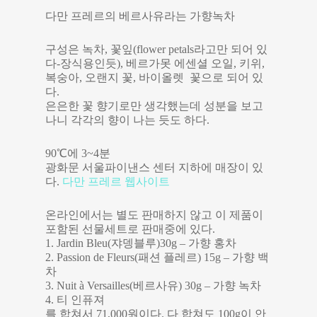
다만 프레르의 베르사유라는 가향녹차
구성은 녹차, 꽃잎(flower petals라고만 되어 있
다-장식용인듯), 베르가못 에센셜 오일, 키위,
복숭아, 오랜지 꽃, 바이올렛 꽃으로 되어 있
다.
은은한 꽃 향기로만 생각했는데 성분을 보고
나니 각각의 향이 나는 듯도 하다.
90℃에 3~4분
광화문 서울파이낸스 센터 지하에 매장이 있
다.
다만 프레르 웹사이트
온라인에서는 별도 판매하지 않고 이 제품이
포함된 선물세트로 판매중에 있다.
1. Jardin Bleu(쟈뎅블루)30g – 가향 홍차
2. Passion de Fleurs(패션 플레르) 15g – 가향 백
차
3. Nuit à Versailles(베르사유) 30g – 가향 녹차
4. 티 인퓨져
를 합쳐서 71,000원이다. 다 합쳐도 100g이 안