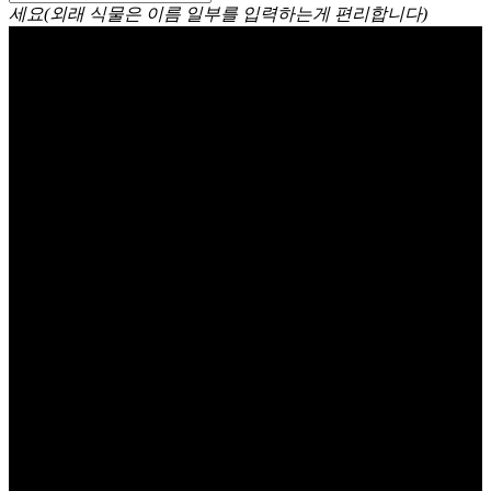
세요(외래 식물은 이름 일부를 입력하는게 편리합니다)
사계국화 Brachyscome
angustifolia