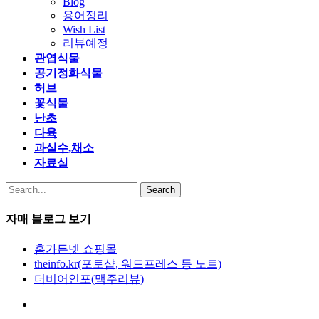
Blog
용어정리
Wish List
리뷰예정
관엽식물
공기정화식물
허브
꽃식물
난초
다육
과실수,채소
자료실
Search
자매 블로그 보기
홈가든넷 쇼핑몰
theinfo.kr(포토샵, 워드프레스 등 노트)
더비어인포(맥주리뷰)