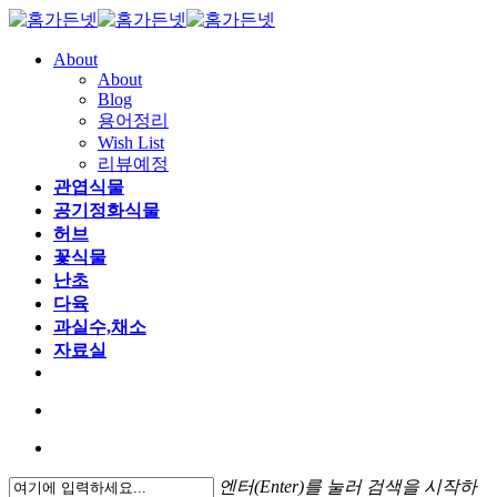
About
About
Blog
용어정리
Wish List
리뷰예정
관엽식물
공기정화식물
허브
꽃식물
난초
다육
과실수,채소
자료실
엔터(Enter)를 눌러 검색을 시작하