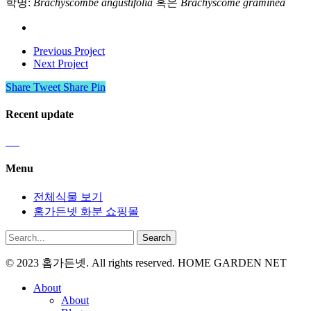
학명:
Brachyscombe angustifolia
혹은
Brachyscome graminea
Previous Project
Next Project
Share
Tweet
Share
Pin
Recent update
Menu
전체식물 보기
홈가든넷 화분 쇼핑몰
Search
© 2023 홈가든넷. All rights reserved. HOME GARDEN NET
About
About