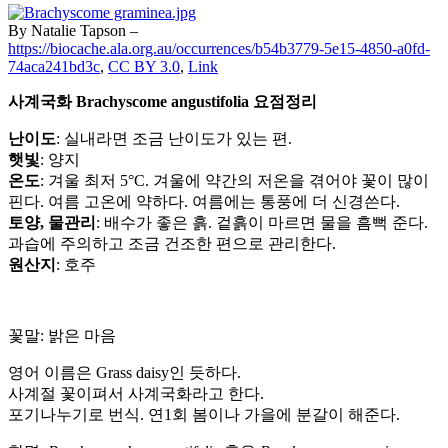
By Natalie Tapson –
https://biocache.ala.org.au/occurrences/b54b3779-5e15-4850-a0fd-
74aca241bd3c
,
CC BY 3.0
,
Link
사계국화 Brachyscome angustifolia 요점정리
난이도
: 실내라면 조금 난이도가 있는 편.
햇빛
: 양지
온도
: 겨울 최저 5°C. 겨울에 약간의 저온을 겪어야 꽃이 많이
핀다. 여름 고온에 약하다. 여름에는 통풍에 더 신경쓴다.
토양, 물관리
: 배수가 좋은 흙. 겉흙이 마르면 물을 흠뻑 준다.
과습에 주의하고 조금 건조한 편으로 관리한다.
원산지
: 호주
꽃말: 밝은 마음
영어 이름은 Grass daisy인 듯하다.
사계절 꽃이펴서 사계국화라고 한다.
포기나누기로 번식. 연1회 봄이나 가을에 분갈이 해준다.