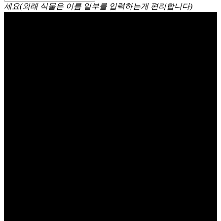
세요(외래 식물은 이름 일부를 입력하는게 편리합니다)
드라세나 드라코 (용혈수)
Dracaena draco