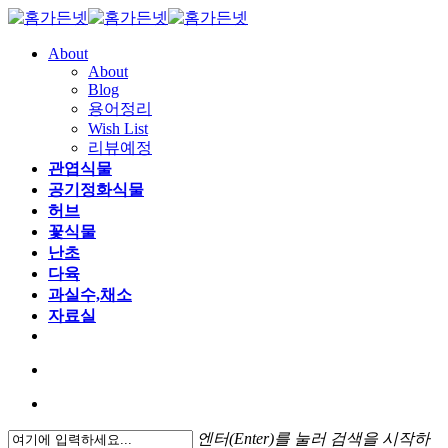
About
About
Blog
용어정리
Wish List
리뷰예정
관엽식물
공기정화식물
허브
꽃식물
난초
다육
과실수,채소
자료실
엔터(Enter)를 눌러 검색을 시작하