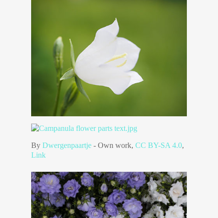
By
Dwergenpaartje
-
Own work
,
CC BY-SA 4.0
,
Link