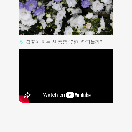
겹꽃이 피는 신 품종 “장미 캄파눌라”