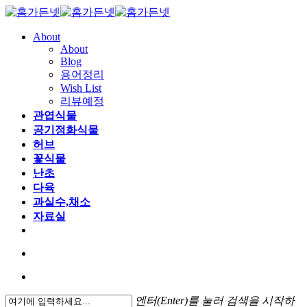
About
About
Blog
용어정리
Wish List
리뷰예정
관엽식물
공기정화식물
허브
꽃식물
난초
다육
과실수,채소
자료실
엔터(Enter)를 눌러 검색을 시작하