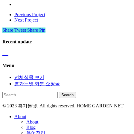
Previous Project
Next Project
Share
Tweet
Share
Pin
Recent update
Menu
전체식물 보기
홈가든넷 화분 쇼핑몰
Search
© 2023 홈가든넷. All rights reserved. HOME GARDEN NET
About
About
Blog
용어정리