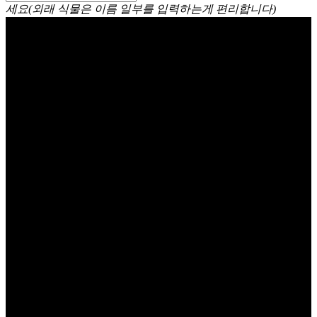
세요(외래 식물은 이름 일부를 입력하는게 편리합니다)
꽃양귀비(개양귀비, 포피)
Common poppy