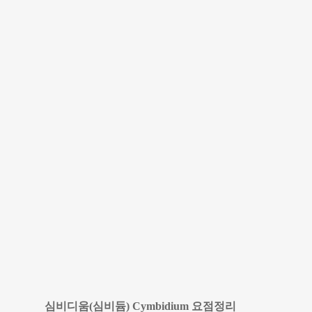
심비디움(심비듐) Cymbidium 요점정리