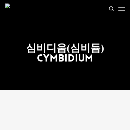
심비디움(심비듐)
Cymbidium