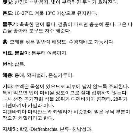
햇빛
: 반양지 ~ 반음지. 빛이 부족하면 무늬가 흐려진다.
온도
: 16~27°C. 겨울 13°C 이상으로 유지한다.
물주기
: 촉촉한 편이 좋다. 겉흙이 마르면 충분히 준다. 고온 다
습을 좋아해 분무도 자주 해준다.
흙
: 모래를 섞은 일반적 배양토. 수경재배도 가능하다.
비료, 분갈이
: 봄부터 여름까지.
번식
: 삽목.
해충
: 응애, 깍지벌레, 온실가루이.
기타
: 수액은 독성이 있으므로 피부에 닿지 않도록 주의한다.
특히 먹으면 입이 마비될 정도이므로 절대 섭취하지 않는다.
나사 선정 공기정화 식물 20위가 디펜바키아 콤팩타, 28위가
디펜바키아 카밀라 이다.
디펜바키아 마리안느와 카밀라가 비슷한데 밝은 무늬 부분이
작으면 카밀라라고 한다.
자세히
: 학명-Dieffenbachia. 분류- 천남성과.