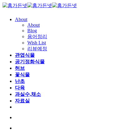
About
About
Blog
용어정리
Wish List
리뷰예정
관엽식물
공기정화식물
허브
꽃식물
난초
다육
과실수,채소
자료실