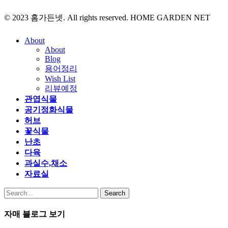
© 2023 홈가든넷. All rights reserved. HOME GARDEN NET
About
About
Blog
용어정리
Wish List
리뷰예정
관엽식물
공기정화식물
허브
꽃식물
난초
다육
과실수,채소
자료실
Search
자매 블로그 보기