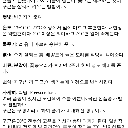
근을 보관했다가 다시 가을에 심는다. 꽃대는 제거하는 것이
구근을 살찌게 키우는 방법이다.
햇빛
: 반양지가 좋다.
온도
: 13~16°C. 25°C 이상에서 잎이 마르고 휴면한다. 내한성
은 약한편이다. 2°C 이상은 되야하고 -3°C면 얼어 죽게된다.
물주기
: 겉 흙이 마르면 충분히 준다.
흙
: 배수가 잘되는 흙. 배양토에 굵은 모래를 적당히 섞어준다.
비료, 분갈이
: 꽃봉오리가 보이면 2주에 한번 정도 액비를 준
다.
번식
: 자구(새끼 구근)이 생기는데 이것으로 번식시킨다.
자세히
: 학명- Freesia refracta
여러 품종이 있지만 노란색이 주를 이룬다. 국산 신품종 개발
도 활발하다.
구근은 구경이라고 하여 줄기가 비대해진 경우이다.
구근은 30°C 전후의 고온을 거쳐야 휴면 타파가 된다. 일반적
인 베란다 정도면 별 관리없이 통풍이 잘되는 곳에 방치해두면