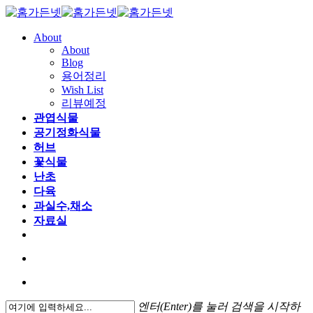
About
About
Blog
용어정리
Wish List
리뷰예정
관엽식물
공기정화식물
허브
꽃식물
난초
다육
과실수,채소
자료실
엔터(Enter)를 눌러 검색을 시작하