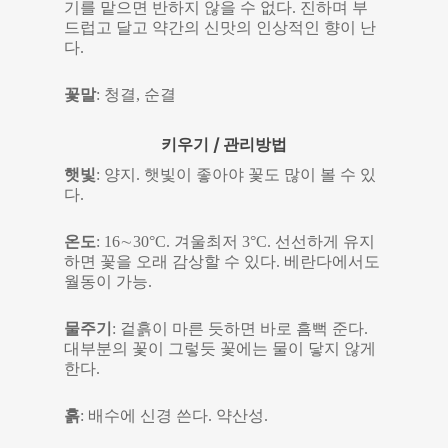
기를 맡으면 반하지 않을 수 없다. 진하며 부
드럽고 달고 약간의 신맛의 인상적인 향이 난
다.
꽃말
: 청결, 순결
키우기 / 관리방법
햇빛
: 양지. 햇빛이 좋아야 꽃도 많이 볼 수 있
다.
온도
: 16∼30°C. 겨울최저 3°C. 선선하게 유지
하면 꽃을 오래 감상할 수 있다. 베란다에서도
월동이 가능.
물주기
: 겉흙이 마른 듯하면 바로 흠뻑 준다.
대부분의 꽃이 그렇듯 꽃에는 물이 닿지 않게
한다.
흙
: 배수에 신경 쓴다. 약산성.