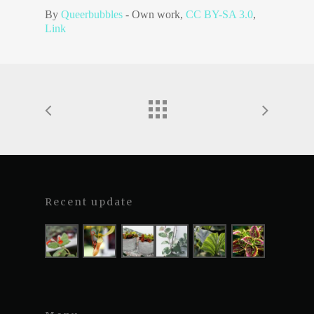
By
Queerbubbles
-
Own work
,
CC BY-SA 3.0
,
Link
Recent update