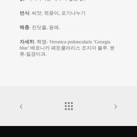
번식
: 씨앗, 꺾꽂이, 포기나누기
해충
: 진딧물, 응애.
자세히
: 학명- Veronica peduncularis ‘Georgia
blue’ 베로니카 페둔쿨라리스 조지아 블루. 분
류-질경이과.