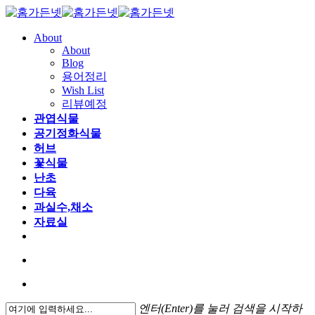
About
About
Blog
용어정리
Wish List
리뷰예정
관엽식물
공기정화식물
허브
꽃식물
난초
다육
과실수,채소
자료실
엔터(Enter)를 눌러 검색을 시작하