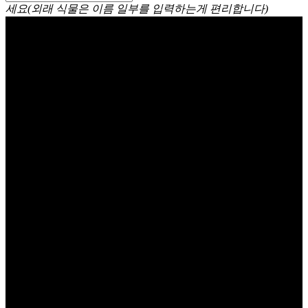
세요(외래 식물은 이름 일부를 입력하는게 편리합니다)
왁스플라워 Geraldton
waxflower