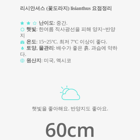
리시안셔스 (꽃도라지) lisianthus 요점정리
난이도
: 중간.
햇빛
: 한여름 직사광선을 피해 양지~반양
지
온도
: 15~25°C. 최저 7°C 이상이 좋다.
토양, 물관리
: 배수가 좋은 흙. 과습에 약하
다.
원산지
: 미국, 멕시코
햇빛을 좋아해요. 반양지도 좋아요.
60
cm