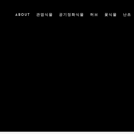
ABOUT
관엽식물
공기정화식물
허브
꽃식물
난초