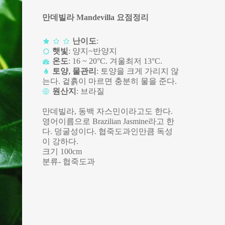
만데빌라 Mandevilla 요점정리
난이도
:
햇빛
: 양지~반양지
온도
: 16 ~ 20°C. 겨울최저 13°C.
토양, 물관리
: 토양을 크게 가리지 않
는다. 겉흙이 마르면 충분히 물을 준다.
원산지
: 브라질
만데빌라, 동백 자스민이라고도 한다.
영어이름으로 Brazilian Jasmine라고 한
다. 덩굴성이다. 협죽도과인만큼 독성
이 강하다.
크기 100cm
분류- 협죽도과