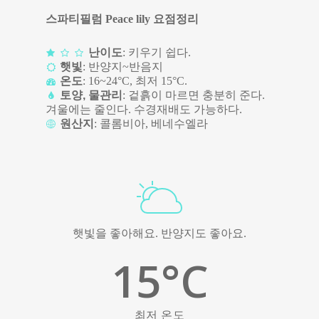
스파티필럼 Peace lily 요점정리
난이도
: 키우기 쉽다.
햇빛
: 반양지~반음지
온도
: 16~24°C, 최저 15°C.
토양, 물관리
: 겉흙이 마르면 충분히 준다.
겨울에는 줄인다. 수경재배도 가능하다.
원산지
: 콜롬비아, 베네수엘라
햇빛을 좋아해요. 반양지도 좋아요.
15
°C
최저 온도