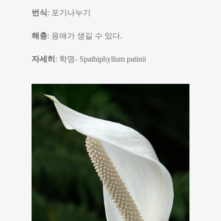
번식
: 포기나누기
해충
: 응애가 생길 수 있다.
자세히
: 학명- Spathiphyllum patinii