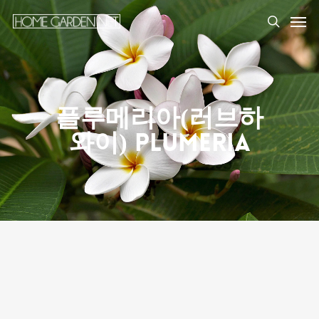
플루메리아(러브하
와이) Plumeria