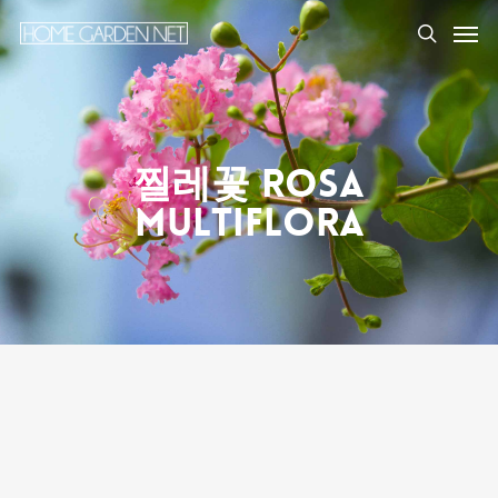
찔레꽃 Rosa
Multiflora