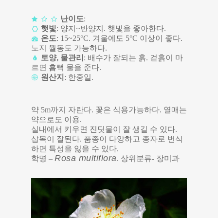
난이도
:
햇빛
: 양지~반양지. 햇빛을 좋아한다.
온도
: 15~25°C. 겨울에도 5°C 이상이 좋다.
노지 월동도 가능하다.
토양, 물관리
: 배수가 잘되는 흙. 겉흙이 마
르면 흠뻑 물을 준다.
원산지
: 한중일.
약 5m까지 자란다. 꽃은 식용가능하다. 열매는
약으로도 이용.
실내에서 키우면 진딧물이 잘 생길 수 있다.
삽목이 잘된다. 품종이 다양하고 종자로 번식
하면 특성을 잃을 수 있다.
Rosa multiflora
학명 –
. 상위분류- 장미과