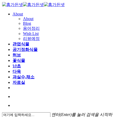
About
About
Blog
용어정리
Wish List
리뷰예정
관엽식물
공기정화식물
허브
꽃식물
난초
다육
과실수,채소
자료실
엔터(Enter)를 눌러 검색을 시작하