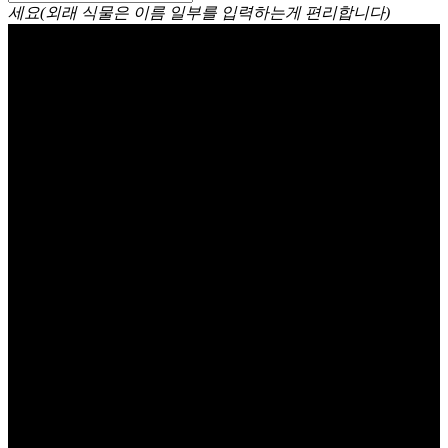
세요(외래 식물은 이름 일부를 입력하는게 편리합니다)
클레로덴드럼 톰소니에 (클레
로덴드룸 톰소니애)
Clerodendrum thomsoniae