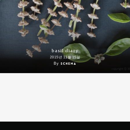
basil diary
2015년 11월 15일
By
schema