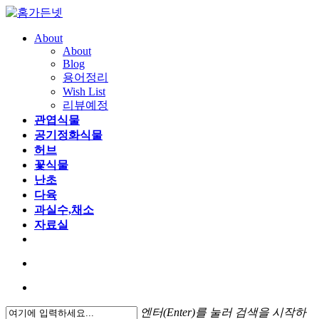
About
About
Blog
용어정리
Wish List
리뷰예정
관엽식물
공기정화식물
허브
꽃식물
난초
다육
과실수,채소
자료실
엔터(Enter)를 눌러 검색을 시작하