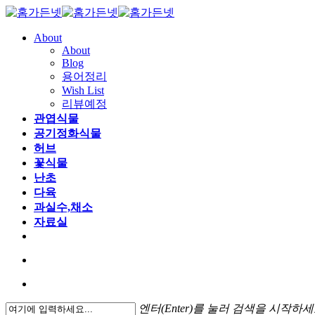
About
About
Blog
용어정리
Wish List
리뷰예정
관엽식물
공기정화식물
허브
꽃식물
난초
다육
과실수,채소
자료실
엔터(Enter)를 눌러 검색을 시작