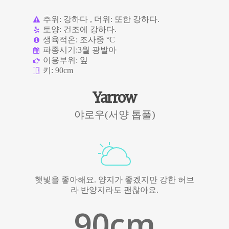
추위: 강하다 , 더위: 또한 강하다.
토양: 건조에 강하다.
생육적온: 조사중 °C
파종시기:3월 광발아
이용부위: 잎
키: 90cm
Yarrow
야로우(서양 톱풀)
햇빛을 좋아해요. 양지가 좋겠지만 강한 허브
라 반양지라도 괜찮아요.
90
cm