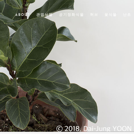
ABOUT
관엽식물
공기정화식물
허브
꽃식물
난초