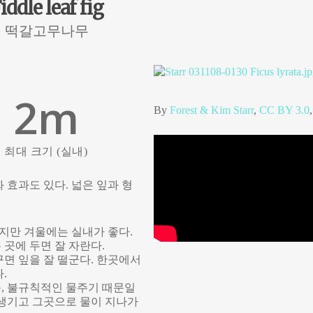
iddle leaf fig
떡갈고무나무
2
m
By
Forest & Kim Starr
,
CC BY 3.0
최대 크기 (실내)
 효과도 있다. 넓은 잎과 형
이지만 겨울에는 실내가 좋다.
곳에 두면 잘 자란다.
면 잎을 잘 떨군다. 한곳에서
.
, 불규칙적인 물주기 때문일
이 생기고 그곳으로 물이 지나가