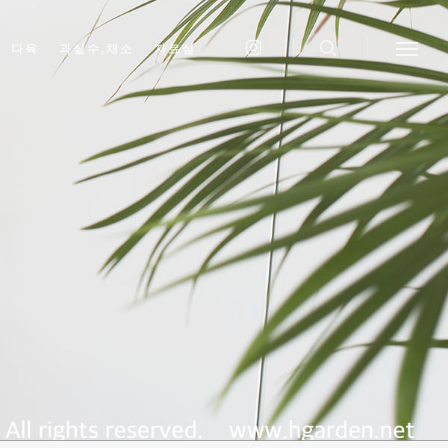
다육
과실수,채소
자료실