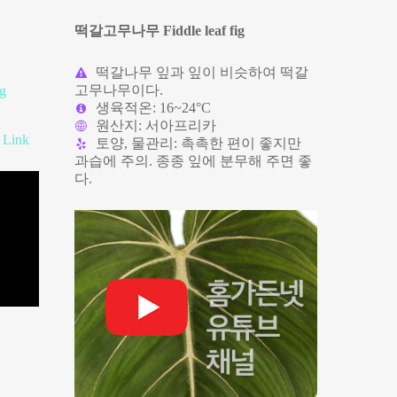
떡갈고무나무 Fiddle leaf fig
떡갈나무 잎과 잎이 비슷하여 떡갈
고무나무이다.
생육적온: 16~24°C
원산지: 서아프리카
,
Link
토양, 물관리: 촉촉한 편이 좋지만
과습에 주의. 종종 잎에 분무해 주면 좋
다.