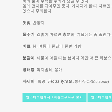
버려 물이 부족한 뿌리가 생길 수 있다.
잎에 먼지를 닦아주면 좋다. 가지치기 할 때 자르면
있으니 주의한다.
햇빛
: 반양지
물주기
: 겉흙이 마르면 충분히. 겨울에는 좀 줄인다.
비료
: 봄, 여름에 한달에 한번 가량.
분갈이
: 식물이 어릴 때는 봄마다 약간 더 큰 화분
병해충
: 깍지벌레, 응애
Ficus lyrata
자세히
: 학명-
, 뽕나무과(Moraceae)
인스타그램에서 #떡갈고무나무 보기
인스타그램에서 