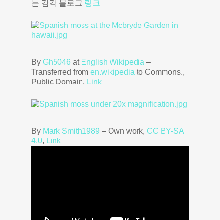
는 감각 블로그
링크
By
Gh5046
at
English Wikipedia
–
Transferred from
en.wikipedia
to Commons.,
Public Domain,
Link
By
Mark Smith1989
–
Own work
,
CC BY-SA
4.0
,
Link