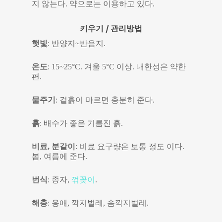
지 않는다. 약으로는 이용하고 있다.
키우기 / 관리방법
햇빛
: 반양지~반음지.
온도
: 15~25°C. 겨울 5°C 이상. 내한성은 약한
편.
물주기
: 겉흙이 마르면 충분히 준다.
흙
: 배수가 좋은 기름진 흙.
비료, 분갈이
: 비료 요구량은 보통 정도 이다.
봄, 여름에 준다.
번식
: 종자,
꺾꽂이
.
해충
: 응애, 깍지벌레, 솜깍지벌레.