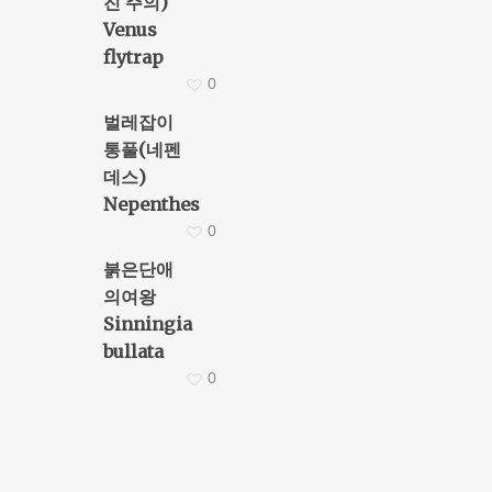
진 주의)
Venus
flytrap
0
벌레잡이
통풀(네펜
데스)
Nepenthes
0
붉은단애
의여왕
Sinningia
bullata
0